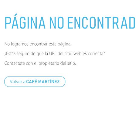
10
.
espumador