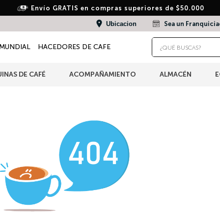
Envío GRATIS en compras superiores de $50.000
Ubicacion
Sea un Franquici
¿QUÉ BUSCAS?
MUNDIAL
HACEDORES DE CAFE
TÉRMINOS MÁS BUSCADOS
INAS DE CAFÉ
ACOMPAÑAMIENTO
ALMACÉN
E
1
.
wacaco
2
.
combo
3
.
italiano
4
.
cafe
5
.
cafe grano
6
.
bialetti
7
.
hudson
8
.
cápsulas
9
.
café molido