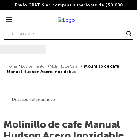
Envío GRATIS en compras superiores de $50.000
¿QUÉ BUSCAS?
TÉRMINOS MÁS BUSCADOS
1
.
wacaco
2
.
combo
Molinillo de cafe
Equipamiento
Molinillo de Café
Manual Hudson Acero Inoxidable
3
.
italiano
4
.
cafe
5
.
hudson
Detalles del producto
6
.
cafe grano
7
.
bialetti
Molinillo de cafe Manual
8
.
cápsulas
Hudson Acero Inoxidable