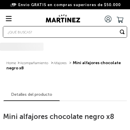
Envío GRATIS en compras superiores de $50.000
¿QUÉ BUSCAS?
TÉRMINOS MÁS BUSCADOS
1
.
wacaco
2
.
combo
Mini alfajores chocolate
Acompañamiento
Alfajores
negro x8
3
.
italiano
4
.
cafe
5
.
cafe grano
Detalles del producto
6
.
bialetti
7
.
hudson
Mini alfajores chocolate negro x8
8
.
cápsulas