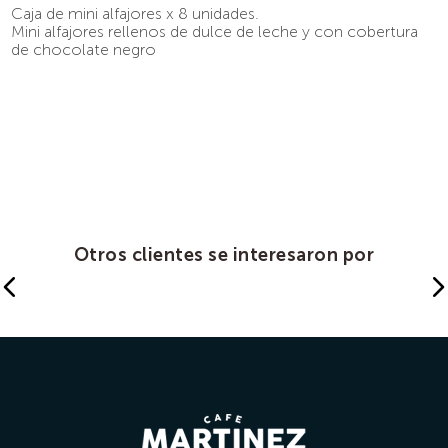
Caja de mini alfajores x 8 unidades.
9
.
café molido
Mini alfajores rellenos de dulce de leche y con cobertura
10
.
salsa
de chocolate negro
Otros clientes se interesaron por