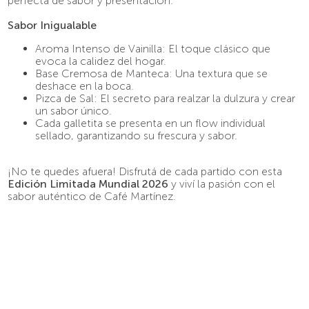
perfecta de sabor y presentación.
9
.
pava
Sabor Inigualable
10
.
molinillo
Aroma Intenso de Vainilla: El toque clásico que
evoca la calidez del hogar.
Base Cremosa de Manteca: Una textura que se
deshace en la boca.
Pizca de Sal: El secreto para realzar la dulzura y crear
un sabor único.
Cada galletita se presenta en un flow individual
sellado, garantizando su frescura y sabor.
¡No te quedes afuera! Disfrutá de cada partido con esta
Edición Limitada Mundial 2026
y viví la pasión con el
sabor auténtico de Café Martínez.