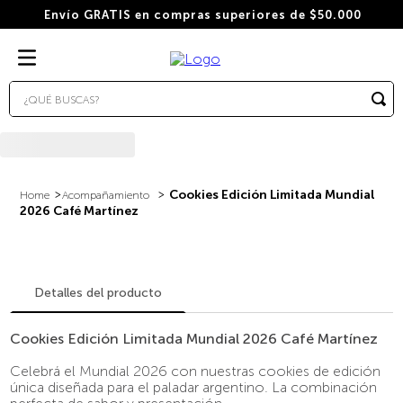
Envío GRATIS en compras superiores de $50.000
¿QUÉ BUSCAS?
TÉRMINOS MÁS BUSCADOS
1
.
wacaco
2
.
combo
Cookies Edición Limitada Mundial
Acompañamiento
2026 Café Martínez
3
.
italiano
4
.
cafe
5
.
cafe grano
Detalles del producto
6
.
bialetti
Cookies Edición Limitada Mundial 2026 Café Martínez
7
.
cápsulas
Celebrá el Mundial 2026 con nuestras cookies de edición
8
.
hudson
única diseñada para el paladar argentino. La combinación