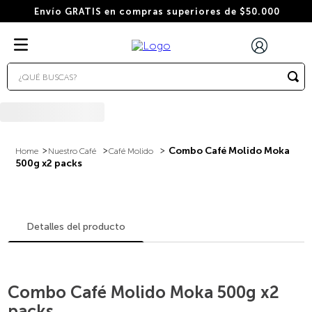
Envío GRATIS en compras superiores de $50.000
¿QUÉ BUSCAS?
TÉRMINOS MÁS BUSCADOS
1
.
wacaco
2
.
combo
Combo Café Molido Moka
Nuestro Café
Café Molido
500g x2 packs
3
.
italiano
4
.
cafe
5
.
cafe grano
Detalles del producto
6
.
bialetti
7
.
cápsulas
Combo Café Molido Moka 500g x2
8
.
hudson
packs