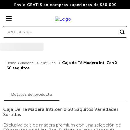
Envío GRATIS en compras superiores de $50.000
¿QUÉ BUSCAS?
TÉRMINOS MÁS BUSCADOS
1
.
wacaco
2
.
combo
Caja de Té Madera Inti Zen X
Almacén
Té Inti Zen
60 saquitos
3
.
italiano
4
.
cafe
5
.
cafe grano
Detalles del producto
6
.
bialetti
Caja De Té Madera Inti Zen x 60 Saquitos Variedades
7
.
hudson
Surtidas
8
.
cápsulas
Exclusiva caja de madera premium con una selección de