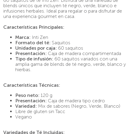
60 saquitos de té Inti Zen. Disfrutá de una variedad de
9
.
café molido
blends únicos que incluyen té negro, verde, blanco e
infusiones herbales. Ideal para regalar o para disfrutar de
10
.
espumador
una experiencia gourmet en casa.
Características Principales:
Marca:
Inti Zen
Formato del té:
Saquitos
Unidades por caja:
60 saquitos
Presentación:
Caja de madera compartimentada
Tipo de infusión:
60 saquitos variados con una
amplia gama de blends de té negro, verde, blanco y
hierbas.
Características Técnicas:
Peso neto:
120 g
Presentación:
Caja de madera tipo cedro
Variedad:
Mix de sabores (Negro, Verde, Blanco)
Libre de gluten sin Tacc
Vegano
Variedades de Té Incluidas: