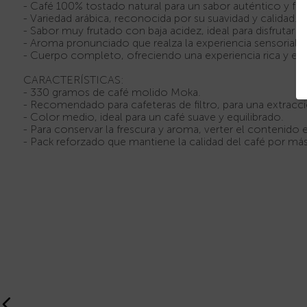
- Café 100% tostado natural para un sabor auténtico y fre
- Variedad arábica, reconocida por su suavidad y calidad.
- Sabor muy frutado con baja acidez, ideal para disfrutar to
- Aroma pronunciado que realza la experiencia sensorial d
- Cuerpo completo, ofreciendo una experiencia rica y equi
CARACTERÍSTICAS:
- 330 gramos de café molido Moka.
- Recomendado para cafeteras de filtro, para una extracc
- Color medio, ideal para un café suave y equilibrado.
- Para conservar la frescura y aroma, verter el contenido e
- Pack reforzado que mantiene la calidad del café por má