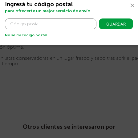
sco.
Ingresá tu código postal
10
.
molinillo
para ofrecerte un mejor servicio de envío
do el día.
el café.
GUARDAR
librada.
No sé mi código postal
ión óptima.
n latas conservadoras en un lugar fresco y seco tras abrir el p
s tiempo.
Otros clientes se interesaron por