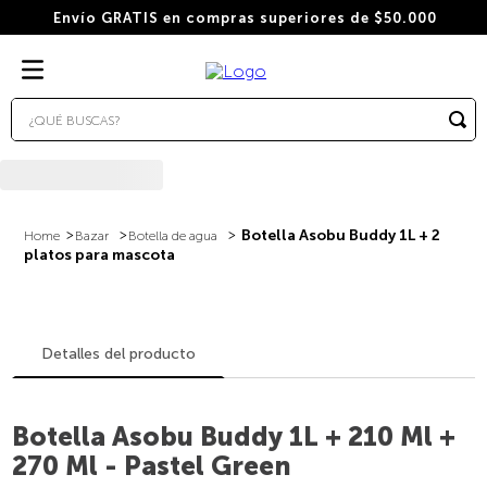
Envío GRATIS en compras superiores de $50.000
¿QUÉ BUSCAS?
TÉRMINOS MÁS BUSCADOS
1
.
wacaco
2
.
combo
Botella Asobu Buddy 1L + 2
Bazar
Botella de agua
platos para mascota
3
.
italiano
4
.
cafe
5
.
cafe grano
Detalles del producto
6
.
bialetti
7
.
hudson
Botella Asobu Buddy 1L + 210 Ml +
270 Ml - Pastel Green
8
.
cápsulas