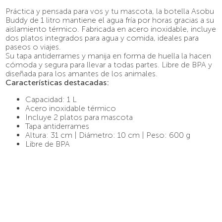
9
.
café molido
Práctica y pensada para vos y tu mascota, la botella Asobu
Buddy de 1 litro mantiene el agua fría por horas gracias a su
10
.
pava
aislamiento térmico. Fabricada en acero inoxidable, incluye
dos platos integrados para agua y comida, ideales para
paseos o viajes.
Su tapa antiderrames y manija en forma de huella la hacen
cómoda y segura para llevar a todas partes. Libre de BPA y
diseñada para los amantes de los animales.
Características destacadas:
Capacidad: 1 L
Acero inoxidable térmico
Incluye 2 platos para mascota
Tapa antiderrames
Altura: 31 cm | Diámetro: 10 cm | Peso: 600 g
Libre de BPA