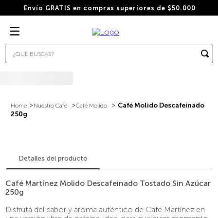
Envío GRATIS en compras superiores de $50.000
¿QUÉ BUSCAS?
TÉRMINOS MÁS BUSCADOS
1
.
wacaco
2
.
combo
Café Molido Descafeinado
Nuestro Café
Café Molido
250g
3
.
italiano
4
.
cafe
5
.
cafe grano
Detalles del producto
6
.
bialetti
Café Martínez Molido Descafeinado Tostado Sin Azúcar
7
.
hudson
250g
8
.
cápsulas
Disfrutá del sabor y aroma auténtico de Café Martínez en