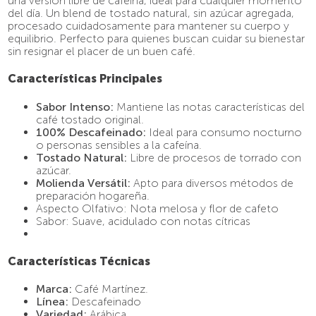
una versión libre de cafeína, ideal para cualquier momento
9
.
café molido
del día. Un blend de tostado natural, sin azúcar agregada,
procesado cuidadosamente para mantener su cuerpo y
10
.
espumador
equilibrio. Perfecto para quienes buscan cuidar su bienestar
sin resignar el placer de un buen café.
Características Principales
Sabor Intenso:
Mantiene las notas características del
café tostado original.
100% Descafeinado:
Ideal para consumo nocturno
o personas sensibles a la cafeína.
Tostado Natural:
Libre de procesos de torrado con
azúcar.
Molienda Versátil:
Apto para diversos métodos de
preparación hogareña.
Aspecto Olfativo: Nota melosa y flor de cafeto
Sabor: Suave, acidulado con notas cítricas
Características Técnicas
Marca:
Café Martínez.
Línea:
Descafeinado
Variedad:
Arábica