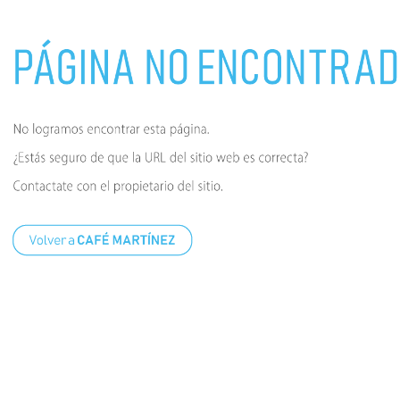
10
.
molinillo