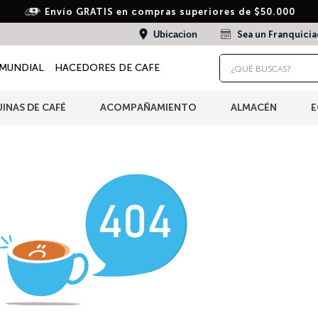
Envío GRATIS en compras superiores de $50.000
Ubicacion
Sea un Franquici
¿QUÉ BUSCAS?
MUNDIAL
HACEDORES DE CAFE
TÉRMINOS MÁS BUSCADOS
INAS DE CAFÉ
ACOMPAÑAMIENTO
ALMACÉN
E
1
.
wacaco
2
.
combo
3
.
italiano
4
.
cafe
5
.
cafe grano
6
.
bialetti
7
.
cápsulas
8
.
hudson
9
.
pava