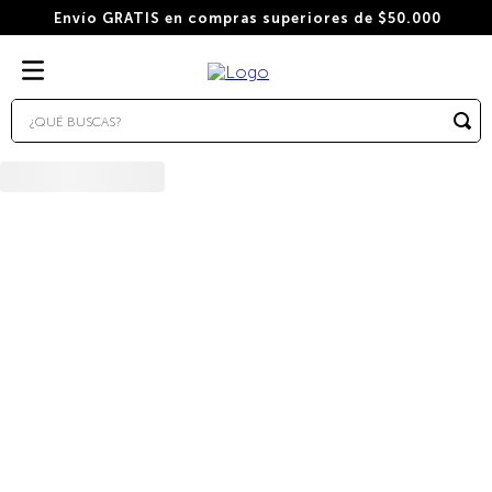
Envío GRATIS en compras superiores de $50.000
¿QUÉ BUSCAS?
TÉRMINOS MÁS BUSCADOS
1
.
wacaco
2
.
combo
3
.
italiano
4
.
cafe
5
.
cafe grano
6
.
bialetti
7
.
hudson
8
.
cápsulas