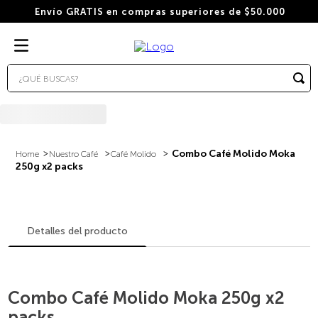
Envío GRATIS en compras superiores de $50.000
¿QUÉ BUSCAS?
TÉRMINOS MÁS BUSCADOS
1
.
wacaco
2
.
combo
Combo Café Molido Moka
Nuestro Café
Café Molido
250g x2 packs
3
.
italiano
4
.
cafe
5
.
cafe grano
Detalles del producto
6
.
bialetti
7
.
hudson
Combo Café Molido Moka 250g x2
8
.
cápsulas
packs