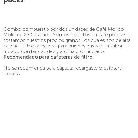
9
.
café molido
10
.
espumador
Combo compuesto por dos unidades de Café Molido
Moka de 250 gramos. Somos expertos en café porque
tostamos nuestros propios granos, los cuales son de alta
calidad. El Moka es ideal para quienes buscan un sabor
frutado con baja acidez y aroma pronunciado.
Recomendado para cafeteras de filtro.
No se recomienda para cápsula recargable o cafetera
express