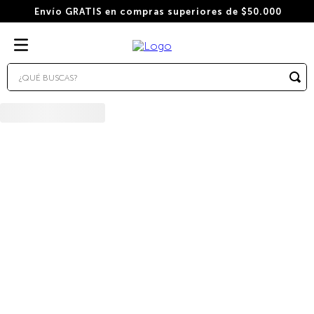
Envío GRATIS en compras superiores de $50.000
¿QUÉ BUSCAS?
TÉRMINOS MÁS BUSCADOS
1
.
wacaco
2
.
combo
3
.
italiano
4
.
cafe
5
.
cafe grano
6
.
bialetti
7
.
hudson
8
.
cápsulas