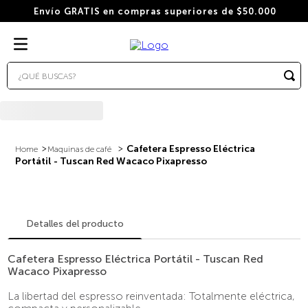
Envío GRATIS en compras superiores de $50.000
¿QUÉ BUSCAS?
TÉRMINOS MÁS BUSCADOS
1
.
wacaco
2
.
combo
Cafetera Espresso Eléctrica
Maquinas de café
Portátil - Tuscan Red Wacaco Pixapresso
3
.
italiano
4
.
cafe
5
.
cafe grano
Detalles del producto
6
.
bialetti
Cafetera Espresso Eléctrica Portátil - Tuscan Red
7
.
hudson
Wacaco Pixapresso
8
.
cápsulas
La libertad del espresso reinventada: Totalmente eléctrica,