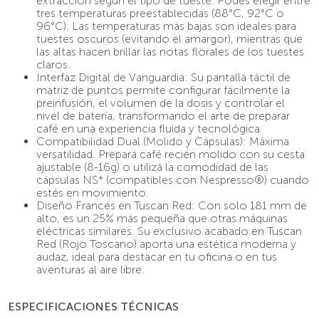
extracción según el tipo de tueste. Podés elegir entre
tres temperaturas preestablecidas (88°C, 92°C o
96°C). Las temperaturas más bajas son ideales para
tuestes oscuros (evitando el amargor), mientras que
las altas hacen brillar las notas florales de los tuestes
claros.
Interfaz Digital de Vanguardia: Su pantalla táctil de
matriz de puntos permite configurar fácilmente la
preinfusión, el volumen de la dosis y controlar el
nivel de batería, transformando el arte de preparar
café en una experiencia fluida y tecnológica.
Compatibilidad Dual (Molido y Cápsulas): Máxima
versatilidad. Prepará café recién molido con su cesta
ajustable (8-16g) o utilizá la comodidad de las
cápsulas NS* (compatibles con Nespresso®) cuando
estés en movimiento.
Diseño Francés en Tuscan Red: Con solo 181 mm de
alto, es un 25% más pequeña que otras máquinas
eléctricas similares. Su exclusivo acabado en Tuscan
Red (Rojo Toscano) aporta una estética moderna y
audaz, ideal para destacar en tu oficina o en tus
aventuras al aire libre.
ESPECIFICACIONES TÉCNICAS