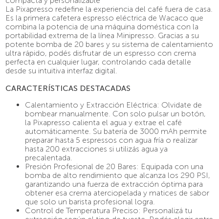
compacta y personalizable
9
.
café molido
La Pixapresso redefine la experiencia del café fuera de casa.
Es la primera cafetera espresso eléctrica de Wacaco que
10
.
salsa
combina la potencia de una máquina doméstica con la
portabilidad extrema de la línea Minipresso. Gracias a su
potente bomba de 20 bares y su sistema de calentamiento
ultra rápido, podés disfrutar de un espresso con crema
perfecta en cualquier lugar, controlando cada detalle
desde su intuitiva interfaz digital.
CARACTERÍSTICAS DESTACADAS
Calentamiento y Extracción Eléctrica: Olvidate de
bombear manualmente. Con solo pulsar un botón,
la Pixapresso calienta el agua y extrae el café
automáticamente. Su batería de 3000 mAh permite
preparar hasta 5 espressos con agua fría o realizar
hasta 200 extracciones si utilizás agua ya
precalentada.
Presión Profesional de 20 Bares: Equipada con una
bomba de alto rendimiento que alcanza los 290 PSI,
garantizando una fuerza de extracción óptima para
obtener esa crema aterciopelada y matices de sabor
que solo un barista profesional logra.
Control de Temperatura Preciso: Personalizá tu