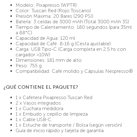
Modelo: Pixapresso (WPTR)
Color: Tuscan Red (Rojo Toscano)
Presión Máxima: 20 Bares (290 PSI)
Batería: 3 celdas de 3000 mAh (Total 3000 mAh 3S)
Tiempo de Calentamiento: 180 segundos (para 35ml
a 88°C)
Capacidad de Agua: 120 ml
Capacidad de Café: 8-16 g (Cesta ajustable)
Carga: USB Tipo-C (Carga completa en 2.5 hs con
cargador >10W)
Dimensiones: 181 mm de alto
Peso: 755 g
Compatibilidad: Café molido y Cápsulas Nespresso®
¿QUÉ CONTIENE EL PAQUETE?
1 x Cafetera Pixapresso Tuscan Red
2 x Vasos integrados
1 x Cuchara medidora
1 x Embudo y cepillo de limpieza
1 x Cable USB-C
1 x Estuche de transporte / Bolsa (según versión)
Guía de inicio rápido y tarjeta de garantía