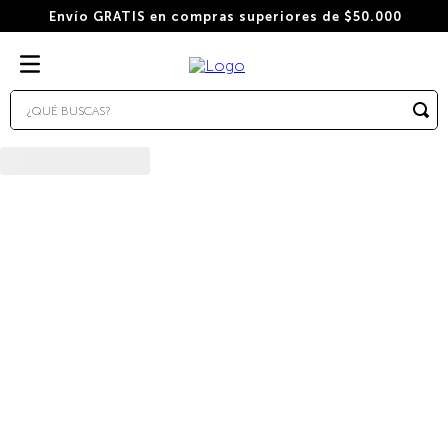
Envío GRATIS en compras superiores de $50.000
¿QUÉ BUSCAS?
TÉRMINOS MÁS BUSCADOS
1
.
wacaco
2
.
combo
3
.
italiano
4
.
cafe
5
.
cafe grano
6
.
bialetti
7
.
cápsulas
8
.
hudson